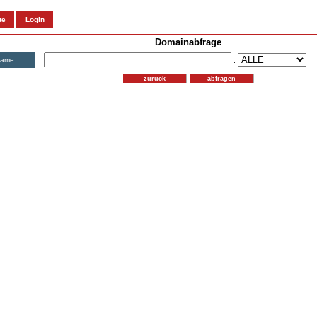
te
Login
Domainabfrage
name
.